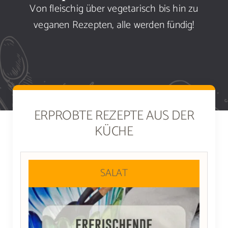
Von fleischig über vegetarisch bis hin zu
Sammlung
veganen Rezepten, alle werden fündig!
Speiseplan
Shop
Blog
ERPROBTE REZEPTE AUS DER
KÜCHE
Portfolio
Galerie
SALAT
Rezept senden