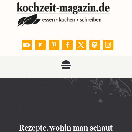
Zum
Inhalt
springen
Toggle
KOCHZEIT
Navigation
Rezepte
Leser kochen
Rezepte, wohin man schaut