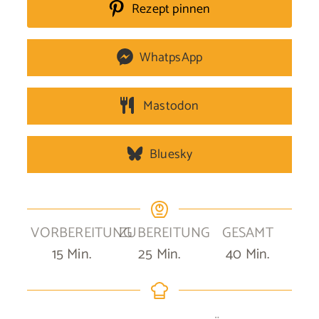
Rezept pinnen
WhatpsApp
Mastodon
Bluesky
VORBEREITUNG
ZUBEREITUNG
GESAMT
Minuten
Minuten
Minuten
15
Min.
25
Min.
40
Min.