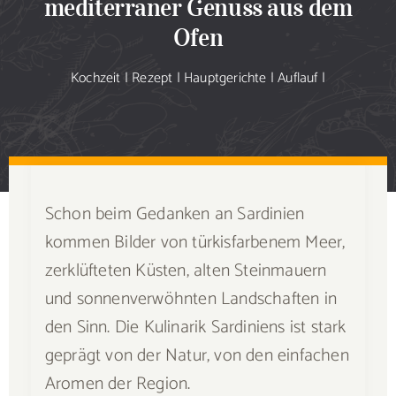
mediterraner Genuss aus dem
Sammlung
Ofen
Speiseplan
Kochzeit
|
Rezept
|
Hauptgerichte
|
Auflauf
|
Shop
Blog
Schon beim Gedanken an Sardinien
Portfolio
kommen Bilder von türkisfarbenem Meer,
zerklüfteten Küsten, alten Steinmauern
Galerie
und sonnenverwöhnten Landschaften in
den Sinn. Die Kulinarik Sardiniens ist stark
Rezept senden
geprägt von der Natur, von den einfachen
Aromen der Region.