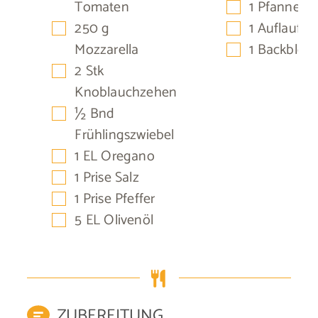
▢
Tomaten
1 Pfanne
▢
▢
250
g
1 Auflauffo
▢
Mozzarella
1 Backblec
▢
2
Stk
Knoblauchzehen
▢
½
Bnd
Frühlingszwiebel
▢
1
EL
Oregano
▢
1
Prise
Salz
▢
1
Prise
Pfeffer
▢
5
EL
Olivenöl
ZUBEREITUNG