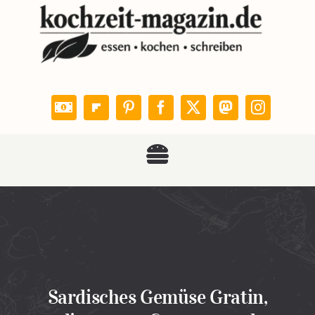
Zum
Inhalt
springen
Toggle
KOCHZEIT
Navigation
Rezepte
Leser kochen
Sardisches Gemüse Gratin,