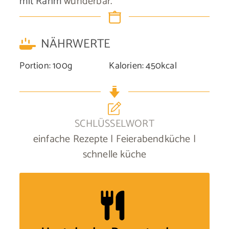
mit Rahm
wunderbar.
NÄHRWERTE
Portion:
100
g
Kalorien:
450
kcal
SCHLÜSSELWORT
einfache Rezepte | Feierabendküche |
schnelle küche