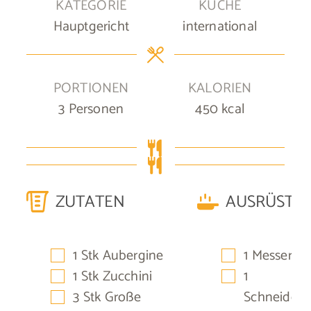
KATEGORIE
KÜCHE
Hauptgericht
international
PORTIONEN
KALORIEN
3
Personen
450
kcal
ZUTATEN
AUSRÜSTU
▢
▢
1
Stk
Aubergine
1 Messer
▢
▢
1
Stk
Zucchini
1
▢
3
Stk
Große
Schneidebr