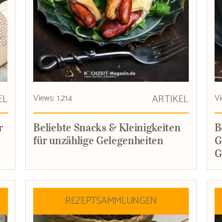
EL
Views: 1.214
ARTIKEL
Vi
r
Beliebte Snacks & Kleinigkeiten
B
für unzählige Gelegenheiten
G
G
REZEPTSAMMLUNGEN