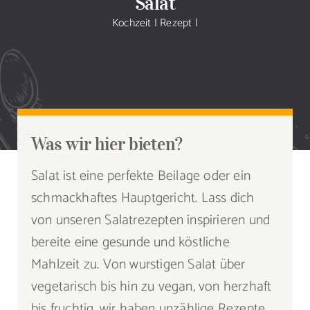
Salat
Sammlung
Kochzeit
|
Rezept
|
Speiseplan
Shop
Blog
Was wir hier bieten?
Salat ist eine perfekte Beilage oder ein
Portfolio
schmackhaftes Hauptgericht. Lass dich
von unseren Salatrezepten inspirieren und
Galerie
bereite eine gesunde und köstliche
Mahlzeit zu. Von wurstigen Salat über
Rezept senden
vegetarisch bis hin zu vegan, von herzhaft
bis fruchtig, wir haben unzählige Rezepte