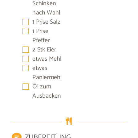
Schinken
nach Wahl
▢
1
Prise
Salz
▢
1
Prise
Pfeffer
▢
2
Stk
Eier
▢
etwas
Mehl
▢
etwas
Paniermehl
▢
Öl zum
Ausbacken
ZUBEREITUNG