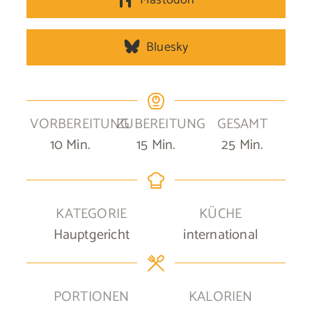
Bluesky
VORBEREITUNG
ZUBEREITUNG
GESAMT
Minuten
Minuten
Minuten
10
Min.
15
Min.
25
Min.
KATEGORIE
KÜCHE
Hauptgericht
international
PORTIONEN
KALORIEN