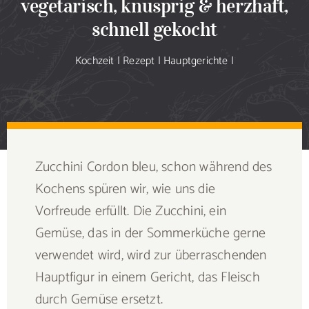
vegetarisch, knusprig & herzhaft,
Sammlung
schnell gekocht
Speiseplan
Kochzeit
|
Rezept
|
Hauptgerichte
|
Shop
Blog
Zucchini Cordon bleu, schon während des
Portfolio
Kochens spüren wir, wie uns die
Vorfreude erfüllt. Die Zucchini, ein
Galerie
Gemüse, das in der Sommerküche gerne
verwendet wird, wird zur überraschenden
Rezept senden
Hauptfigur in einem Gericht, das Fleisch
durch Gemüse ersetzt.