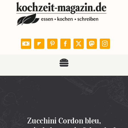
Zum
Inhalt
springen
Toggle
KOCHZEIT
Navigation
Rezepte
Leser kochen
Zucchini Cordon bleu,