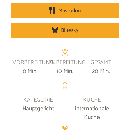
Mastodon
Bluesky
VORBEREITUNG
ZUBEREITUNG
GESAMT
Minuten
Minuten
Minuten
10
Min.
10
Min.
20
Min.
KATEGORIE
KÜCHE
Hauptgericht
internationale
Küche