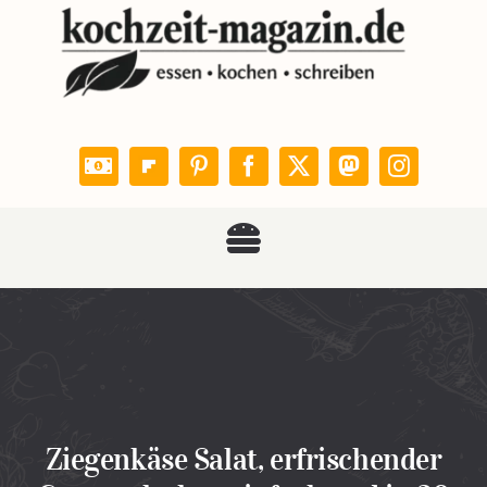
Zum
Inhalt
springen
Toggle
KOCHZEIT
Navigation
Rezepte
Leser kochen
Ziegenkäse Salat, erfrischender