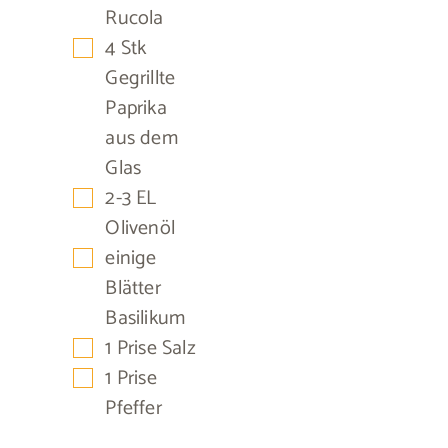
Rucola
▢
4
Stk
Gegrillte
Paprika
aus dem
Glas
▢
2-3
EL
Olivenöl
▢
einige
Blätter
Basilikum
▢
1
Prise
Salz
▢
1
Prise
Pfeffer