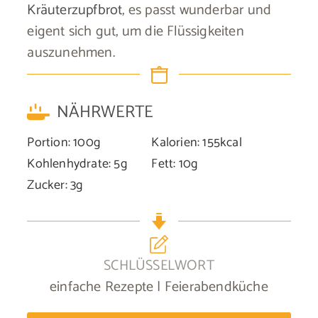
Kräuterzupfbrot
, es passt wunderbar und
eigent sich gut, um die Flüssigkeiten
auszunehmen.
NÄHRWERTE
Portion:
100
g
Kalorien:
155
kcal
Kohlenhydrate:
5
g
Fett:
10
g
Zucker:
3
g
SCHLÜSSELWORT
einfache Rezepte | Feierabendküche