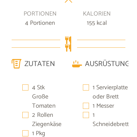
PORTIONEN
KALORIEN
4
Portionen
155
kcal
ZUTATEN
AUSRÜSTUNG
▢
▢
4
Stk
1 Servierplatte
Große
oder Brett
▢
Tomaten
1 Messer
▢
▢
2
Rollen
1
Ziegenkäse
Schneidebrett
▢
1
Pkg