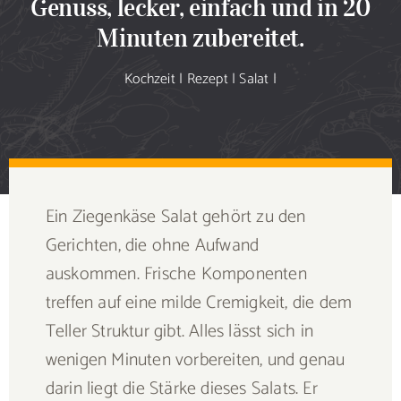
Genuss, lecker, einfach und in 20
Sammlung
Minuten zubereitet.
Speiseplan
Kochzeit
|
Rezept
|
Salat
|
Shop
Blog
Ein Ziegenkäse Salat gehört zu den
Portfolio
Gerichten, die ohne Aufwand
auskommen. Frische Komponenten
Galerie
treffen auf eine milde Cremigkeit, die dem
Teller Struktur gibt. Alles lässt sich in
Rezept senden
wenigen Minuten vorbereiten, und genau
darin liegt die Stärke dieses Salats. Er