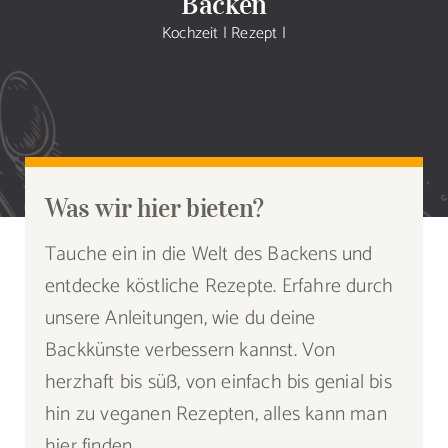
Backen
Sammlung
Kochzeit
|
Rezept
|
Speiseplan
Shop
Blog
Was wir hier bieten?
Tauche ein in die Welt des Backens und
Portfolio
entdecke köstliche Rezepte. Erfahre durch
unsere Anleitungen, wie du deine
Galerie
Backkünste verbessern kannst. Von
herzhaft bis süß, von einfach bis genial bis
Rezept senden
hin zu veganen Rezepten, alles kann man
hier finden.