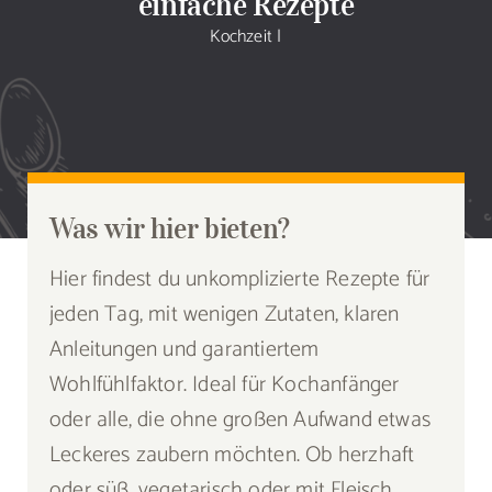
einfache Rezepte
Sammlung
Kochzeit
|
Speiseplan
Shop
Blog
Was wir hier bieten?
Hier findest du unkomplizierte Rezepte für
Portfolio
jeden Tag, mit wenigen Zutaten, klaren
Anleitungen und garantiertem
Galerie
Wohlfühlfaktor. Ideal für Kochanfänger
oder alle, die ohne großen Aufwand etwas
Rezept senden
Leckeres zaubern möchten. Ob herzhaft
oder süß, vegetarisch oder mit Fleisch,