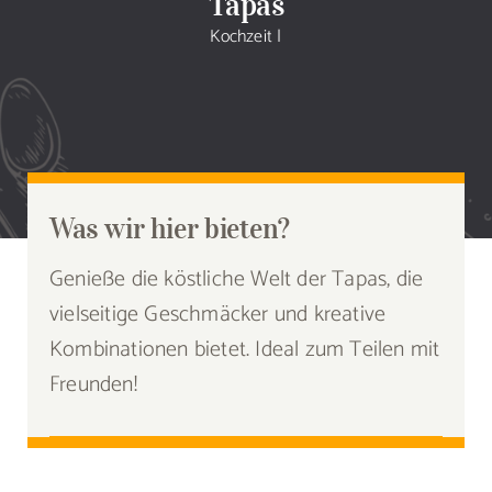
Tapas
Sammlung
Kochzeit
|
Speiseplan
Shop
Blog
Was wir hier bieten?
Genieße die köstliche Welt der Tapas, die
Portfolio
vielseitige Geschmäcker und kreative
Kombinationen bietet. Ideal zum Teilen mit
Galerie
Freunden!
Rezept senden