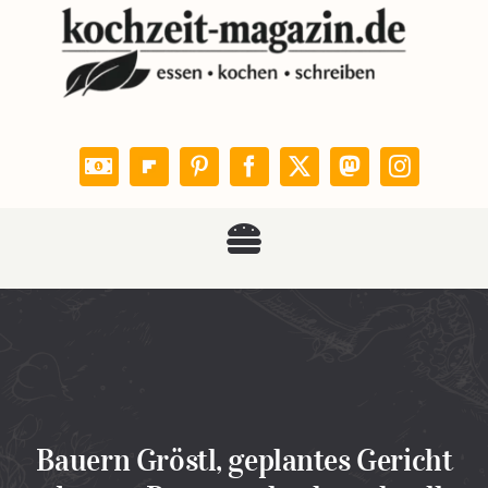
Zum
Inhalt
springen
Toggle
KOCHZEIT
Navigation
Rezepte
Leser kochen
Bauern Gröstl, geplantes Gericht