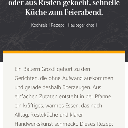
oder aus Resten gekocht, schnelle
Sammlung
Küche zum Feierabend.
Speiseplan
Kochzeit
|
Rezept
|
Hauptgerichte
|
Shop
Blog
Ein Bauern Gröstl gehört zu den
Portfolio
Gerichten, die ohne Aufwand auskommen
und gerade deshalb überzeugen. Aus
Galerie
einfachen Zutaten entsteht in der Pfanne
ein kräftiges, warmes Essen, das nach
Rezept senden
Alltag, Resteküche und klarer
Handwerkskunst schmeckt. Dieses Rezept