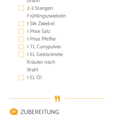
braun
▢
2-3
Stangen
Frühlingszwiebeln
▢
1
Stk
Zwiebel
▢
1
Prise
Salz
▢
1
Prise
Pfeffer
▢
1
TL
Currypulver
▢
1
EL
Getrocknete
Kräuter nach
Wahl
▢
1
EL
Öl
ZUBEREITUNG