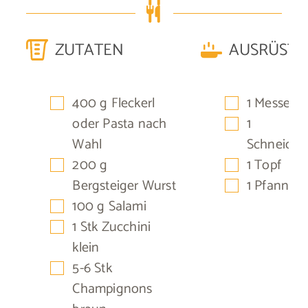
ZUTATEN
AUSRÜST
▢
▢
400
g
Fleckerl
1 Messer
▢
oder Pasta nach
1
Wahl
Schneideb
▢
▢
200
g
1 Topf
▢
Bergsteiger Wurst
1 Pfanne
▢
100
g
Salami
▢
1
Stk
Zucchini
klein
▢
5-6
Stk
Champignons