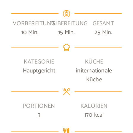
VORBEREITUNG
ZUBEREITUNG
GESAMT
Minuten
Minuten
Minuten
10
Min.
15
Min.
25
Min.
KATEGORIE
KÜCHE
Hauptgericht
initernationale
Küche
PORTIONEN
KALORIEN
3
170
kcal