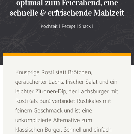
optimal zum Feierabend, eine
Sammlung
schnelle & erfrischende Mahlzeit
Speiseplan
Kochzeit
|
Rezept
|
Snack
|
Shop
Blog
Knusprige Rösti statt Brötchen,
Portfolio
geräucherter Lachs, frischer Salat und ein
leichter Zitronen-Dip, der Lachsburger mit
Galerie
Rösti (als Bun) verbindet Rustikales mit
feinem Geschmack und ist eine
Rezept senden
unkomplizierte Alternative zum
klassischen Burger. Schnell und einfach