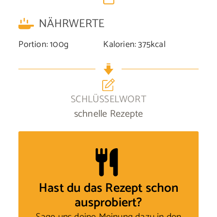
NÄHRWERTE
Portion:
100
g
Kalorien:
375
kcal
SCHLÜSSELWORT
schnelle Rezepte
Hast du das Rezept schon
ausprobiert?