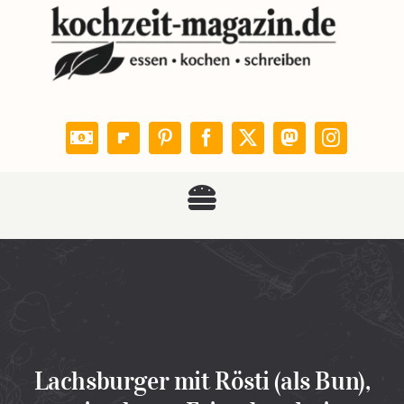
Zum
Inhalt
springen
Toggle
KOCHZEIT
Navigation
Rezepte
Leser kochen
Lachsburger mit Rösti (als Bun),