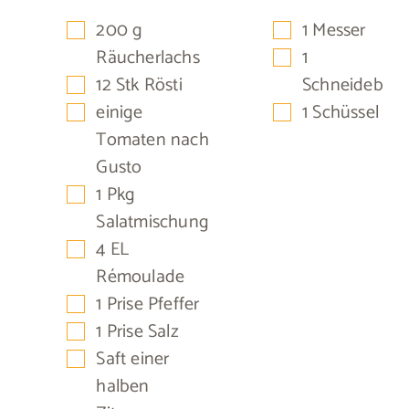
▢
▢
200
g
1 Messer
▢
Räucherlachs
1
▢
12
Stk
Rösti
Schneidebret
▢
▢
einige
1 Schüssel
Tomaten nach
Gusto
▢
1
Pkg
Salatmischung
▢
4
EL
Rémoulade
▢
1
Prise
Pfeffer
▢
1
Prise
Salz
▢
Saft einer
halben