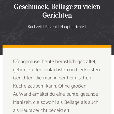
Sammlung
Geschmack, Beilage zu vielen
Gerichten
Speiseplan
Kochzeit
|
Rezept
|
Hauptgerichte
|
Shop
Blog
Ofengemüse, heute herbstlich gestaltet,
Portfolio
gehört zu den einfachsten und leckersten
Gerichten, die man in der heimischen
Galerie
Küche zaubern kann. Ohne großen
Aufwand erhältst du eine bunte, gesunde
Rezept senden
Mahlzeit, die sowohl als Beilage als auch
als Hauptgericht begeistert.