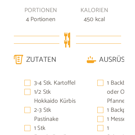
PORTIONEN
KALORIEN
4
Portionen
450
kcal
ZUTATEN
AUSRÜSTU
▢
▢
3-4
Stk.
Kartoffel
1 Backblec
▢
1/2
Stk
oder Ofenf
Hokkaido Kürbis
Pfanne
▢
▢
2-3
Stk
1 Backpapi
▢
Pastinake
1 Messer
▢
▢
1
Stk
1