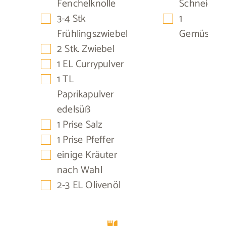
Fenchelknolle
Schneidebr
▢
▢
3-4
Stk
1
Frühlingszwiebel
Gemüsesch
▢
2
Stk.
Zwiebel
▢
1
EL
Currypulver
▢
1
TL
Paprikapulver
edelsüß
▢
1
Prise
Salz
▢
1
Prise
Pfeffer
▢
einige
Kräuter
nach Wahl
▢
2-3
EL
Olivenöl