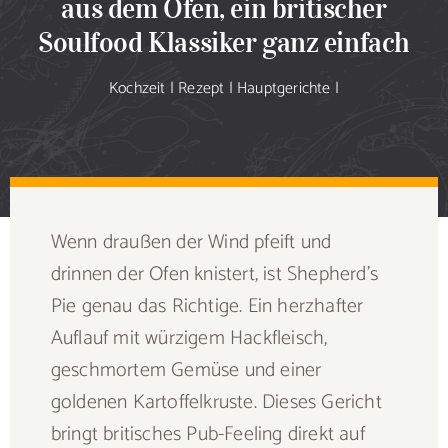
aus dem Ofen, ein britischer
Sammlung
Soulfood Klassiker ganz einfach
Speiseplan
Kochzeit
|
Rezept
|
Hauptgerichte
|
Shop
Blog
Wenn draußen der Wind pfeift und
Portfolio
drinnen der Ofen knistert, ist Shepherd’s
Pie genau das Richtige. Ein herzhafter
Galerie
Auflauf mit würzigem Hackfleisch,
geschmortem Gemüse und einer
Rezept senden
goldenen Kartoffelkruste. Dieses Gericht
bringt britisches Pub-Feeling direkt auf