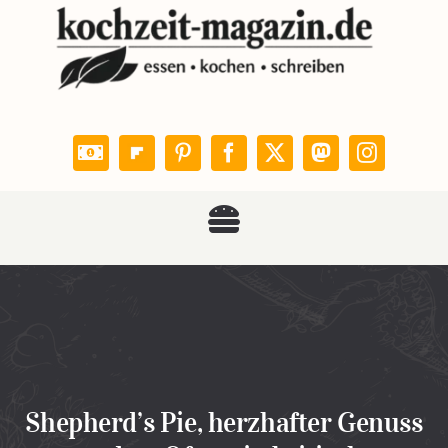
Zum
Inhalt
springen
Toggle
KOCHZEIT
Navigation
Rezepte
Leser kochen
Shepherd’s Pie, herzhafter Genuss