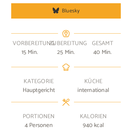
Bluesky
VORBEREITUNG
ZUBEREITUNG
GESAMT
Minuten
Minuten
Minuten
15
Min.
25
Min.
40
Min.
KATEGORIE
KÜCHE
Hauptgericht
international
PORTIONEN
KALORIEN
4
Personen
940
kcal