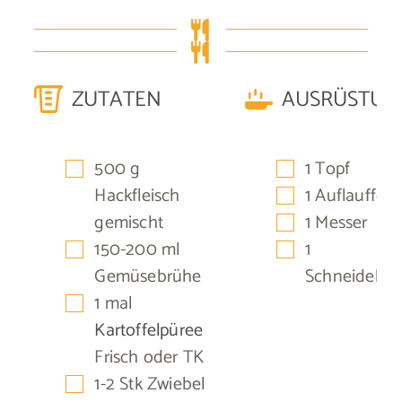
ZUTATEN
AUSRÜSTUN
▢
▢
500
g
1 Topf
▢
Hackfleisch
1 Auflauffor
▢
gemischt
1 Messer
▢
▢
150-200
ml
1
Gemüsebrühe
Schneidebre
▢
1
mal
Kartoffelpüree
Frisch oder TK
▢
1-2
Stk
Zwiebel