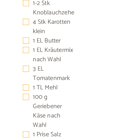
▢
1-2
Stk
Knoblauchzehe
▢
4
Stk
Karotten
klein
▢
1
EL
Butter
▢
1
EL
Kräutermix
nach Wahl
▢
3
EL
Tomatenmark
▢
1
TL
Mehl
▢
100
g
Geriebener
Käse nach
Wahl
▢
1
Prise
Salz