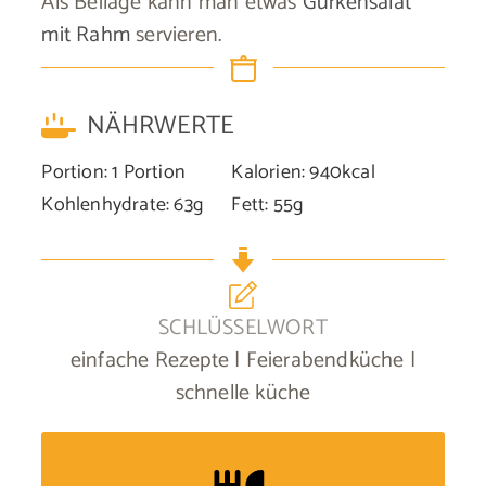
Als Beilage kann man etwas
Gurkensalat
mit Rahm
servieren.
NÄHRWERTE
Portion:
1
Portion
Kalorien:
940
kcal
Kohlenhydrate:
63
g
Fett:
55
g
SCHLÜSSELWORT
einfache Rezepte | Feierabendküche |
schnelle küche