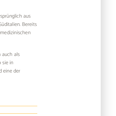
rsprünglich aus
üditalien. Bereits
d medizinischen
n auch als
 sie in
d eine der