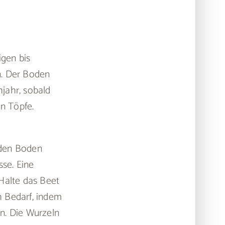
igen bis
n. Der Boden
hjahr, sobald
in Töpfe.
 den Boden
se. Eine
Halte das Beet
ch Bedarf, indem
n. Die Wurzeln