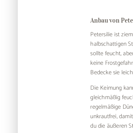
Anbau von Peter
Petersilie ist zi
halbschattigen S
sollte feucht, ab
keine Frostgefahr
Bedecke sie leicht
Die Keimung kann
gleichmäßig feuc
regelmäßige Dün
unkrautfrei, dami
du die äußeren S