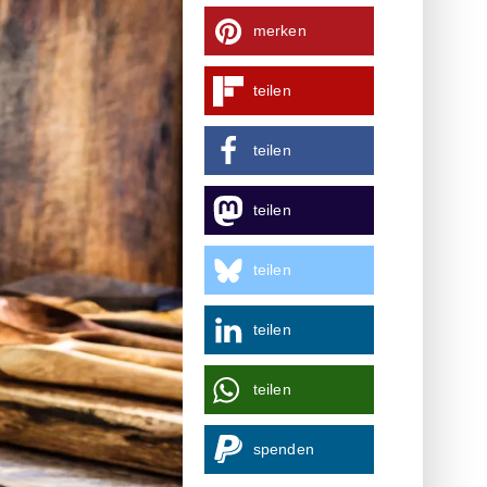
merken
teilen
teilen
teilen
teilen
teilen
teilen
spenden