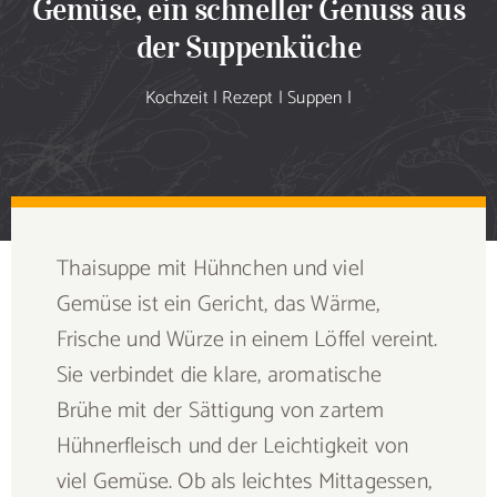
Gemüse, ein schneller Genuss aus
Sammlung
der Suppenküche
Speiseplan
Kochzeit
|
Rezept
|
Suppen
|
Shop
Blog
Thaisuppe mit Hühnchen und viel
Portfolio
Gemüse ist ein Gericht, das Wärme,
Frische und Würze in einem Löffel vereint.
Galerie
Sie verbindet die klare, aromatische
Brühe mit der Sättigung von zartem
Rezept senden
Hühnerfleisch und der Leichtigkeit von
viel Gemüse. Ob als leichtes Mittagessen,