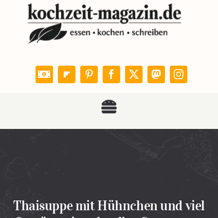
Zum
Inhalt
springen
Toggle
KOCHZEIT
Navigation
Rezepte
Leser kochen
Thaisuppe mit Hühnchen und viel