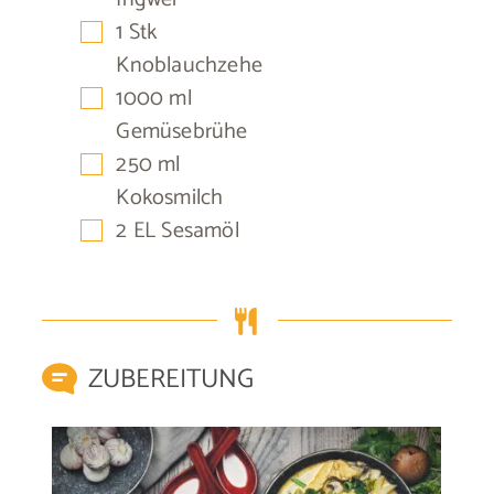
▢
1
Stk
Knoblauchzehe
▢
1000
ml
Gemüsebrühe
▢
250
ml
Kokosmilch
▢
2
EL
Sesamöl
ZUBEREITUNG