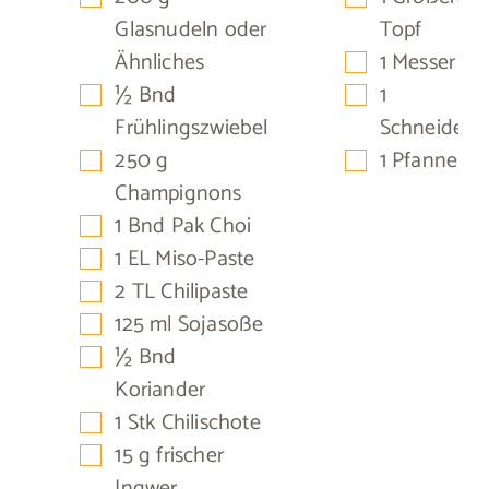
Glasnudeln
oder
Topf
▢
Ähnliches
1 Messer
▢
▢
½
Bnd
1
Frühlingszwiebel
Schneidebre
▢
▢
250
g
1 Pfanne
Champignons
▢
1
Bnd
Pak Choi
▢
1
EL
Miso-Paste
▢
2
TL
Chilipaste
▢
125
ml
Sojasoße
▢
½
Bnd
Koriander
▢
1
Stk
Chilischote
▢
15
g
frischer
Ingwer