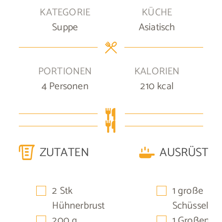
KATEGORIE
KÜCHE
Suppe
Asiatisch
PORTIONEN
KALORIEN
4
Personen
210
kcal
ZUTATEN
AUSRÜSTU
▢
▢
2
Stk
1 große
Hühnerbrust
Schüssel
▢
▢
200
g
1 Großen