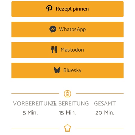
Rezept pinnen
WhatpsApp
Mastodon
Bluesky
VORBEREITUNG
ZUBEREITUNG
GESAMT
Minuten
Minuten
Minuten
5
Min.
15
Min.
20
Min.