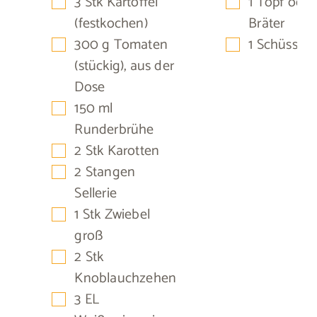
▢
▢
3
Stk
Kartoffel
1 Topf
oder
(festkochen)
Bräter
▢
▢
300
g
Tomaten
1 Schüssel
(stückig),
aus der
Dose
▢
150
ml
Runderbrühe
▢
2
Stk
Karotten
▢
2
Stangen
Sellerie
▢
1
Stk
Zwiebel
groß
▢
2
Stk
Knoblauchzehen
▢
3
EL