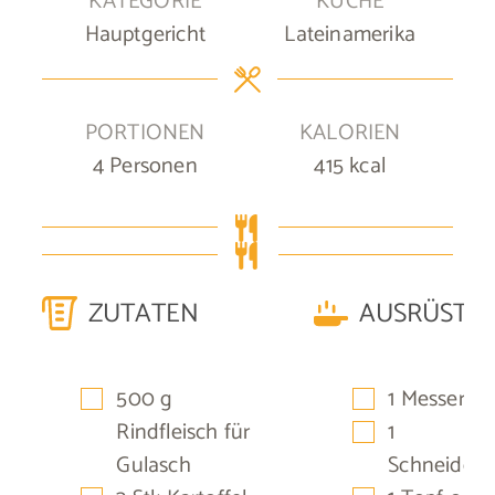
KATEGORIE
KÜCHE
Hauptgericht
Lateinamerika
PORTIONEN
KALORIEN
4
Personen
415
kcal
ZUTATEN
AUSRÜSTU
▢
▢
500
g
1 Messer
▢
Rindfleisch für
1
Gulasch
Schneidebr