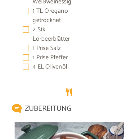
Weißweinessig
▢
1
TL
Oregano
getrocknet
▢
2
Stk
Lorbeerblätter
▢
1
Prise
Salz
▢
1
Prise
Pfeffer
▢
4
EL
Olivenöl
ZUBEREITUNG