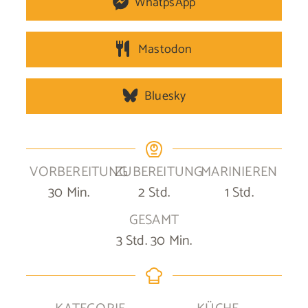
WhatpsApp
Mastodon
Bluesky
VORBEREITUNG
ZUBEREITUNG
MARINIEREN
Minuten
Stunden
Stunde
30
Min.
2
Std.
1
Std.
GESAMT
Stunden
Minuten
3
Std.
30
Min.