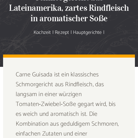
Sammlung
Lateinamerika, zartes Rindfleisch
in aromatischer Soße
Speiseplan
Kochzeit
|
Rezept
|
Hauptgerichte
|
Shop
Blog
Carne Guisada ist ein klassisches
Portfolio
Schmorgericht aus Rindfleisch, das
langsam in einer würzigen
Galerie
Tomaten‑Zwiebel‑Soße gegart wird, bis
es weich und aromatisch ist. Die
Rezept senden
Kombination aus geduldigem Schmoren,
einfachen Zutaten und einer