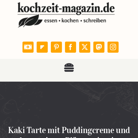
Zum
Inhalt
springen
Toggle
KOCHZEIT
Navigation
Rezepte
Leser kochen
Kaki Tarte mit Puddingcreme und