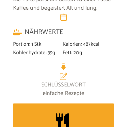
Kaffee und begeistert Alt und Jung.
NÄHRWERTE
Portion:
1
Stk
Kalorien:
487
kcal
Kohlenhydrate:
39
g
Fett:
20
g
SCHLÜSSELWORT
einfache Rezepte