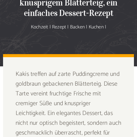
knusprigem Blätterteig, ein
Sammlung
einfaches Dessert-Rezept
Speiseplan
Kochzeit
|
Rezept
|
Backen
|
Kuchen
|
Shop
Blog
Kakis treffen auf zarte Puddingcreme und
Portfolio
goldbraun gebackenen Blätterteig. Diese
Tarte vereint fruchtige Frische mit
Galerie
cremiger Süße und knuspriger
Leichtigkeit. Ein elegantes Dessert, das
Rezept senden
nicht nur optisch begeistert, sondern auch
geschmacklich überrascht, perfekt für