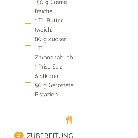
▢
150
g
Crème
fraîche
▢
1
TL
Butter
(weich)
▢
80
g
Zucker
▢
1
TL
Zitronenabrieb
▢
1
Prise
Salz
▢
6
Stk
Eier
▢
50
g
Geröstete
Pistazien
ZUBEREITUNG