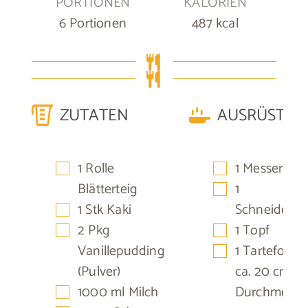
PORTIONEN
KALORIEN
6
Portionen
487
kcal
ZUTATEN
AUSRÜSTUN
▢
▢
1
Rolle
1 Messer
▢
Blätterteig
1
▢
1
Stk
Kaki
Schneidebre
▢
▢
2
Pkg
1 Topf
▢
Vanillepudding
1 Tarteform
(Pulver)
ca. 20 cm
▢
1000
ml
Milch
Durchmesse