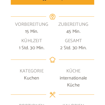
VORBEREITUNG
ZUBEREITUNG
Minuten
Minuten
15
Min.
45
Min.
KÜHLZEIT
GESAMT
Stunde
Minuten
Stunden
Minuten
1
Std.
30
Min.
2
Std.
30
Min.
KATEGORIE
KÜCHE
Kuchen
internationale
Küche