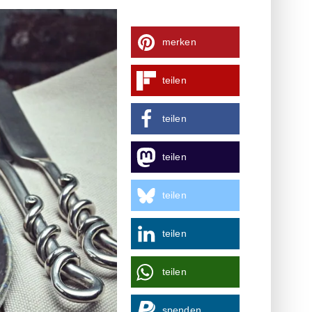
merken
teilen
teilen
teilen
teilen
teilen
teilen
spenden