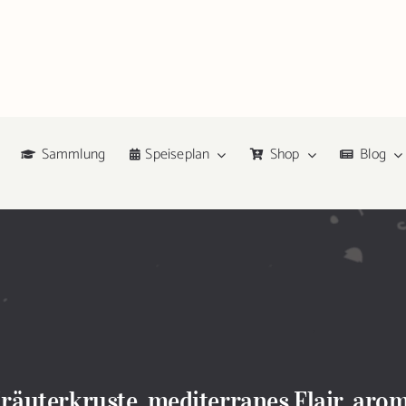
Sammlung
Speiseplan
Shop
Blog
räuterkruste, mediterranes Flair, aro