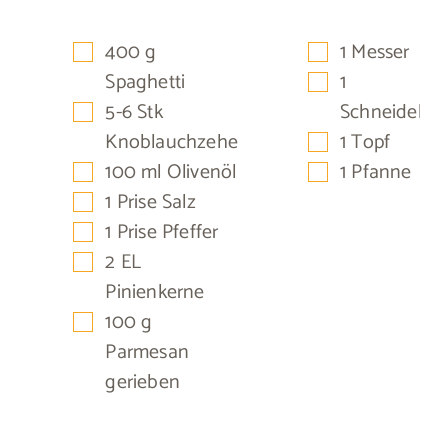
▢
▢
400
g
1 Messer
▢
Spaghetti
1
▢
5-6
Stk
Schneidebre
▢
Knoblauchzehe
1 Topf
▢
▢
100
ml
Olivenöl
1 Pfanne
▢
1
Prise
Salz
▢
1
Prise
Pfeffer
▢
2
EL
Pinienkerne
▢
100
g
Parmesan
gerieben