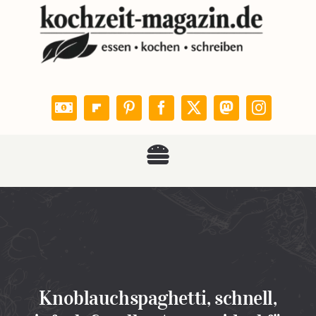
Zum
Inhalt
springen
Toggle
KOCHZEIT
Navigation
Rezepte
Leser kochen
Knoblauchspaghetti, schnell,