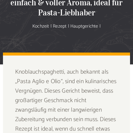
einfach & voller Aroma, ideal für
Sammlung
Pasta-Liebhaber
Speiseplan
Kochzeit
|
Rezept
|
Hauptgerichte
|
Shop
Blog
Knoblauchspaghetti, auch bekannt als
Portfolio
„Pasta Aglio e Olio“, sind ein kulinarisches
Vergnügen. Dieses Gericht beweist, dass
Galerie
großartiger Geschmack nicht
zwangsläufig mit einer langwierigen
Rezept senden
Zubereitung verbunden sein muss. Dieses
Rezept ist ideal, wenn du schnell etwas