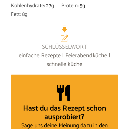
Kohlenhydrate:
27
g
Protein:
5
g
Fett:
8
g
SCHLÜSSELWORT
einfache Rezepte | Feierabendküche |
schnelle küche
Hast du das Rezept schon
ausprobiert?
Sage uns deine Meinung
dazu in den