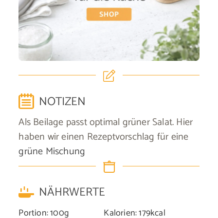
NOTIZEN
Als Beilage passt optimal grüner Salat. Hier
haben wir einen Rezeptvorschlag für eine
grüne Mischung
NÄHRWERTE
Portion:
100
g
Kalorien:
179
kcal