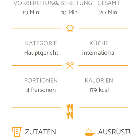
VORBEREITUNG
ZUBEREITUNG
GESAMT
Minuten
Minuten
Minuten
10
Min.
10
Min.
20
Min.
KATEGORIE
KÜCHE
Hauptgericht
international
PORTIONEN
KALORIEN
4
Personen
179
kcal
ZUTATEN
AUSRÜSTUN