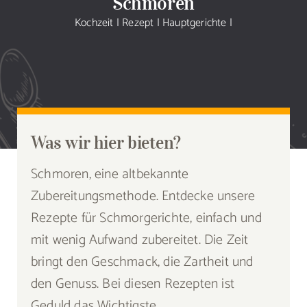
Schmoren
Sammlung
Kochzeit
|
Rezept
|
Hauptgerichte
|
Speiseplan
Shop
Blog
Was wir hier bieten?
Schmoren, eine altbekannte
Portfolio
Zubereitungsmethode. Entdecke unsere
Rezepte für Schmorgerichte, einfach und
Galerie
mit wenig Aufwand zubereitet. Die Zeit
bringt den Geschmack, die Zartheit und
Rezept senden
den Genuss. Bei diesen Rezepten ist
Geduld das Wichtigste.