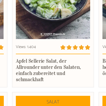
Views: 1.404
Vi
Apfel Sellerie Salat, der
B
Allrounder unter den Salaten,
h
einfach zubereitet und
ö
schmackhaft
SALAT