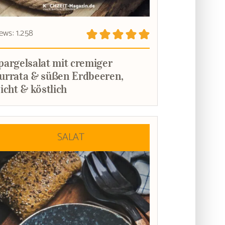
ews: 1.258
pargelsalat mit cremiger
urrata & süßen Erdbeeren,
eicht & köstlich
SALAT