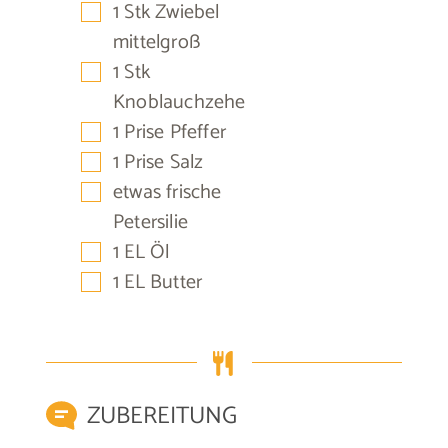
▢
1
Stk
Zwiebel
mittelgroß
▢
1
Stk
Knoblauchzehe
▢
1
Prise
Pfeffer
▢
1
Prise
Salz
▢
etwas
frische
Petersilie
▢
1
EL
Öl
▢
1
EL
Butter
ZUBEREITUNG