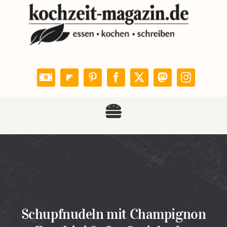
Zum
Inhalt
springen
Toggle
KOCHZEIT
Navigation
Rezepte
Leser kochen
Schupfnudeln mit Champignon