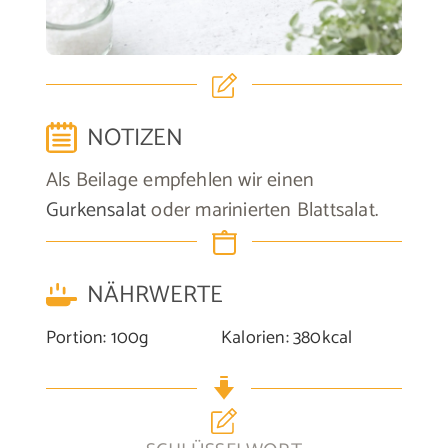
NOTIZEN
Als Beilage empfehlen wir einen
Gurkensalat
oder marinierten Blattsalat.
NÄHRWERTE
Portion:
100
g
Kalorien:
380
kcal