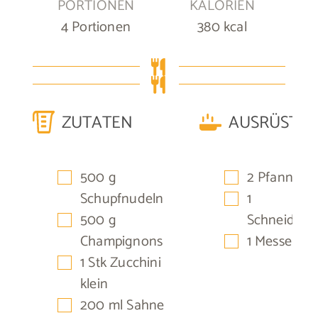
PORTIONEN
KALORIEN
4
Portionen
380
kcal
ZUTATEN
AUSRÜSTU
▢
▢
500
g
2 Pfannen
▢
Schupfnudeln
1
▢
500
g
Schneidebre
▢
Champignons
1 Messer
▢
1
Stk
Zucchini
klein
▢
200
ml
Sahne