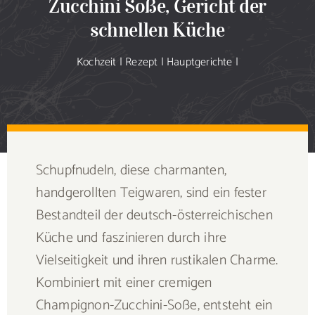
Zucchini Soße, Gericht der
Sammlung
schnellen Küche
Speiseplan
Kochzeit
|
Rezept
|
Hauptgerichte
|
Shop
Blog
Schupfnudeln, diese charmanten,
Portfolio
handgerollten Teigwaren, sind ein fester
Bestandteil der deutsch-österreichischen
Galerie
Küche und faszinieren durch ihre
Vielseitigkeit und ihren rustikalen Charme.
Rezept senden
Kombiniert mit einer cremigen
Champignon-Zucchini-Soße, entsteht ein