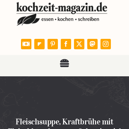
Zum
Inhalt
springen
Toggle
KOCHZEIT
Navigation
Rezepte
Leser kochen
Fleischsuppe, Kraftbrühe mit