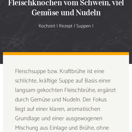
Fleischknochen vom Schwein, viel
Sammlung
Gemüse und Nudeln
Speiseplan
Kochzeit
|
Rezept
|
Suppen
|
Shop
Blog
Fleischsuppe bzw. Kraftbrühe ist eine
Portfolio
schlichte, kräftige Suppe auf Basis einer
langsam gekochten Fleischbrühe, ergänzt
Galerie
durch Gemüse und Nudeln. Der Fokus
liegt auf einer klaren, aromatischen
Rezept senden
Grundlage und einer ausgewogenen
Mischung aus Einlage und Brühe, ohne