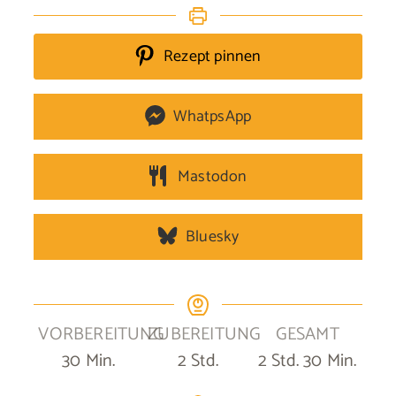
Rezept pinnen
WhatpsApp
Mastodon
Bluesky
VORBEREITUNG
ZUBEREITUNG
GESAMT
Minuten
Stunden
Stunden
Minuten
30
Min.
2
Std.
2
Std.
30
Min.