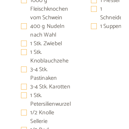
1000
g
1 Messer
▢
Fleischknochen
1
vom Schwein
Schneidebre
▢
▢
400
g
Nudeln
1 Suppentop
nach Wahl
▢
1
Stk.
Zwiebel
▢
1
Stk.
Knoblauchzehe
▢
3-4
Stk.
Pastinaken
▢
3-4
Stk.
Karotten
▢
1
Stk.
Petersilienwurzel
▢
1/2
Knolle
Sellerie