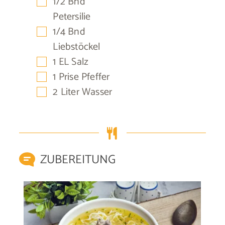
▢
1/2
Bnd
Petersilie
▢
1/4
Bnd
Liebstöckel
▢
1
EL
Salz
▢
1
Prise
Pfeffer
▢
2
Liter
Wasser
ZUBEREITUNG