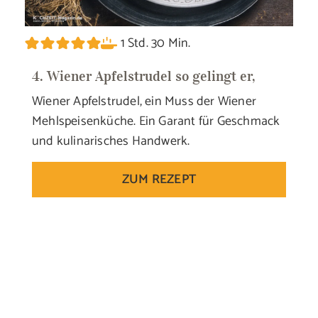
Stunde
Minuten
1
Std.
30
Min.
4. Wiener Apfelstrudel so gelingt er,
Wiener Apfelstrudel, ein Muss der Wiener
Mehlspeisenküche. Ein Garant für Geschmack
und kulinarisches Handwerk.
ZUM REZEPT