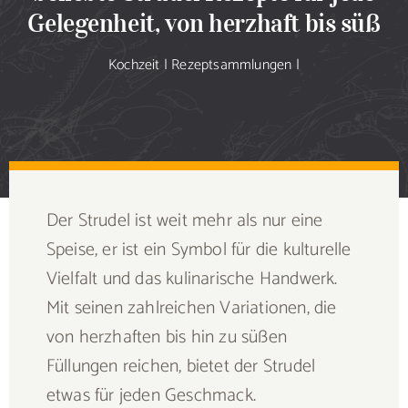
Sammlung
Gelegenheit, von herzhaft bis süß
Kochzeit
|
Rezeptsammlungen
|
Speiseplan
Shop
Blog
Der Strudel ist weit mehr als nur eine
Portfolio
Speise, er ist ein Symbol für die kulturelle
Vielfalt und das kulinarische Handwerk.
Galerie
Mit seinen zahlreichen Variationen, die
von herzhaften bis hin zu süßen
Rezept senden
Füllungen reichen, bietet der Strudel
etwas für jeden Geschmack.