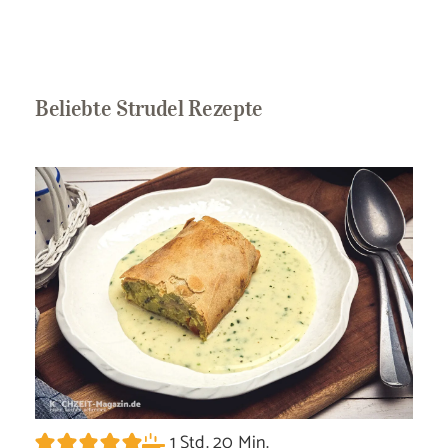
Beliebte Strudel Rezepte
Stunde
Minuten
1
Std.
20
Min.