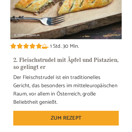
Stunde
Minuten
1
Std.
30
Min.
2. Fleischstrudel mit Äpfel und Pistazien,
so gelingt er
Der Fleischstrudel ist ein traditionelles
Gericht, das besonders im mitteleuropäischen
Raum, vor allem in Österreich, große
Beliebtheit genießt.
ZUM REZEPT