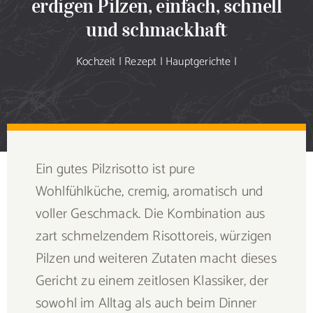
erdigen Pilzen, einfach, schnell
Sammlung
und schmackhaft
Speiseplan
Kochzeit
|
Rezept
|
Hauptgerichte
|
Shop
Blog
Ein gutes Pilzrisotto ist pure
Portfolio
Wohlfühlküche, cremig, aromatisch und
voller Geschmack. Die Kombination aus
Galerie
zart schmelzendem Risottoreis, würzigen
Pilzen und weiteren Zutaten macht dieses
Rezept senden
Gericht zu einem zeitlosen Klassiker, der
sowohl im Alltag als auch beim Dinner