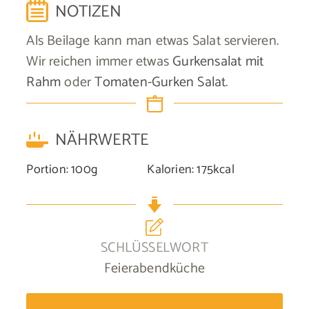
NOTIZEN
Als Beilage kann man etwas Salat servieren.
Wir reichen immer etwas
Gurkensalat mit
Rahm
oder
Tomaten-Gurken Salat
.
NÄHRWERTE
Portion:
100
g
Kalorien:
175
kcal
SCHLÜSSELWORT
Feierabendküche