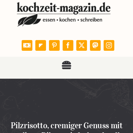
Zum
Inhalt
springen
Toggle
KOCHZEIT
Navigation
Rezepte
Leser kochen
Pilzrisotto, cremiger Genuss mit