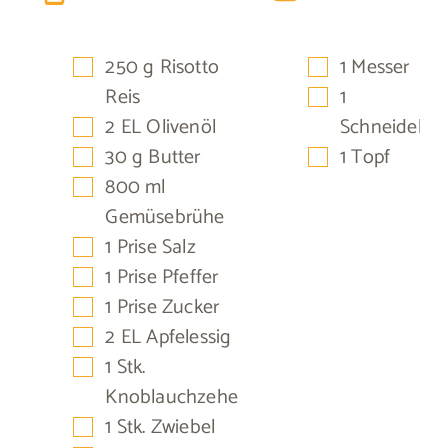
▢
▢
250
g
Risotto
1 Messer
▢
Reis
1
▢
2
EL
Olivenöl
Schneidebre
▢
▢
30
g
Butter
1 Topf
▢
800
ml
Gemüsebrühe
▢
1
Prise
Salz
▢
1
Prise
Pfeffer
▢
1
Prise
Zucker
▢
2
EL
Apfelessig
▢
1
Stk.
Knoblauchzehe
▢
1
Stk.
Zwiebel