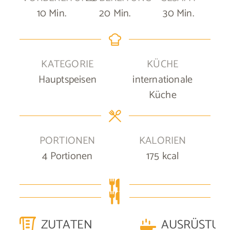
Minuten
Minuten
Minuten
10
Min.
20
Min.
30
Min.
KATEGORIE
KÜCHE
Hauptspeisen
internationale
Küche
PORTIONEN
KALORIEN
4
Portionen
175
kcal
ZUTATEN
AUSRÜSTUN