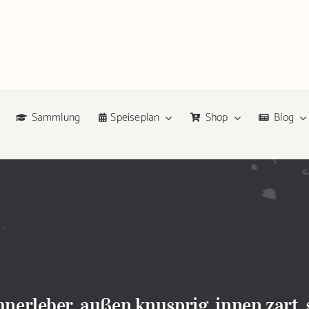
Sammlung
Speiseplan
Shop
Blog
erleber, außen knusprig, innen zart, 