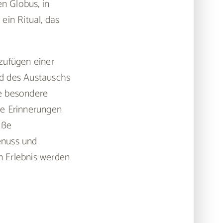
n Globus, in
ein Ritual, das
nzufügen einer
nd des Austauschs
ie besondere
se Erinnerungen
oße
enuss und
n Erlebnis werden