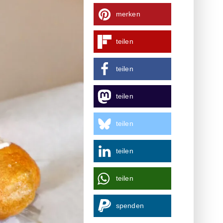
merken
teilen
teilen
teilen
teilen
teilen
teilen
spenden