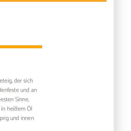
teig, der sich
ßenfeste und an
besten Sinne,
l in heißem Öl
prig und innen