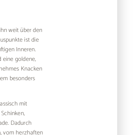
ihn weit über den
uspunkte ist die
tigen Inneren.
d eine goldene,
ngenehmes Knacken
inem besonders
lassisch mit
 Schinken,
ade. Dadurch
n, vom herzhaften