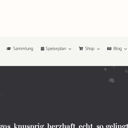
Sammlung
Speiseplan
Shop
Blog
s, knusprig, herzhaft, echt, so gelin